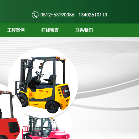
工程案例
在线留言
联系我们