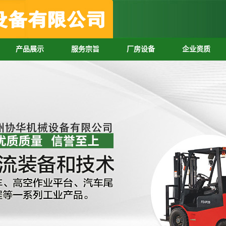
产品展示
服务宗旨
厂房设备
企业资质