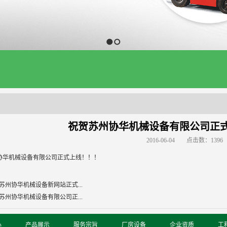
1
2
祝贺苏州协华机械设备有限公司正
2016-06-04
点击数：1396
协华机械设备有限公司正式上线！！！
苏州协华机械设备新网站正式...
苏州协华机械设备有限公司正...
心
产品展示
服务宗旨
厂房设备
企业资质
工